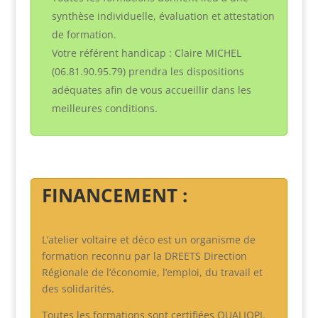
synthèse individuelle, évaluation et attestation
de formation.
Votre référent handicap : Claire MICHEL
(06.81.90.95.79) prendra les dispositions
adéquates afin de vous accueillir dans les
meilleures conditions.
FINANCEMENT :
L’atelier voltaire et déco est un organisme de
formation reconnu par la DREETS Direction
Régionale de l’économie, l’emploi, du travail et
des solidarités.
Toutes les formations sont certifiées QUALIOPI.