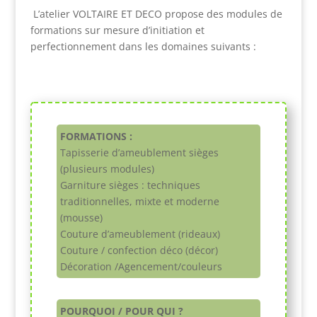
L’atelier VOLTAIRE ET DECO propose des modules de
formations sur mesure d’initiation et
perfectionnement dans les domaines suivants :
FORMATIONS :
Tapisserie d’ameublement sièges
(plusieurs modules)
Garniture sièges : techniques
traditionnelles, mixte et moderne
(mousse)
Couture d’ameublement (rideaux)
Couture / confection déco (décor)
Décoration /Agencement/couleurs
POURQUOI / POUR QUI ?