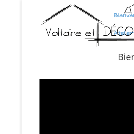
Bienve
Atelier
Bie