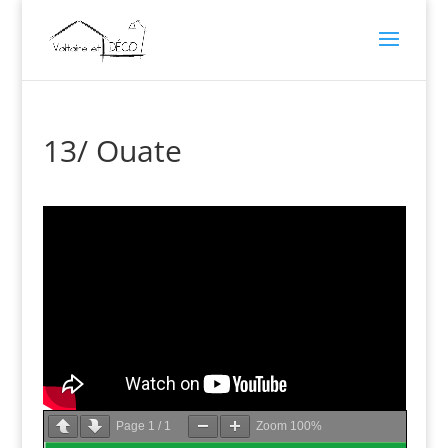
13/ Ouate
Page
1
/
1
Zoom
100%