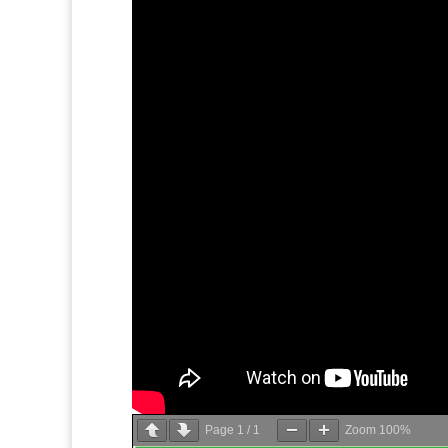
Page
1
/
1
Zoom
100%