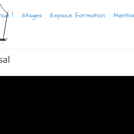
nue !
Stages
Espace formation
Mentio
sal