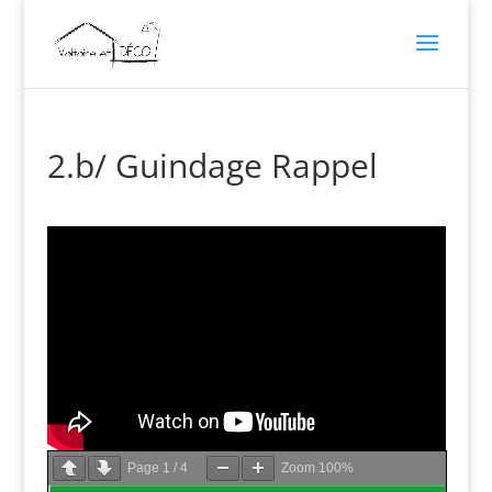
2.b/ Guindage Rappel
Page
1
/
4
Zoom
100%