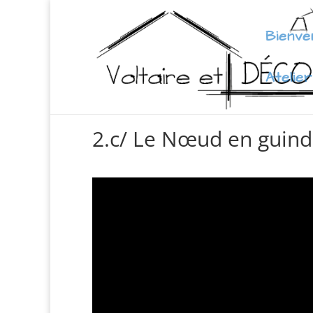
Bienve
Atelier
2.c/ Le Nœud en guin