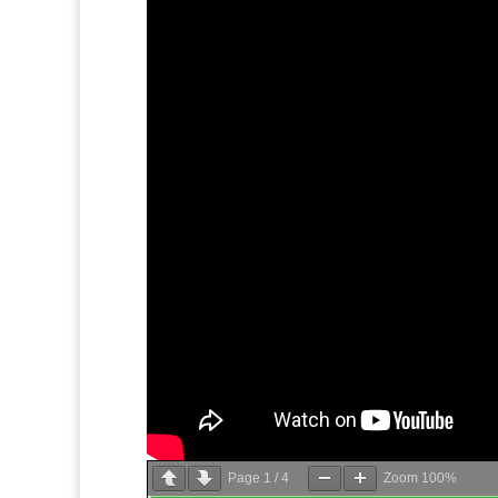
Page
1
/
4
Zoom
100%