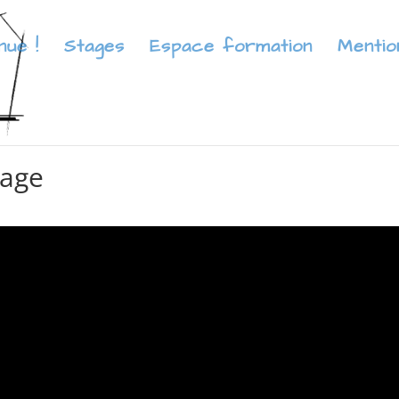
nue !
Stages
Espace formation
Mentio
dage