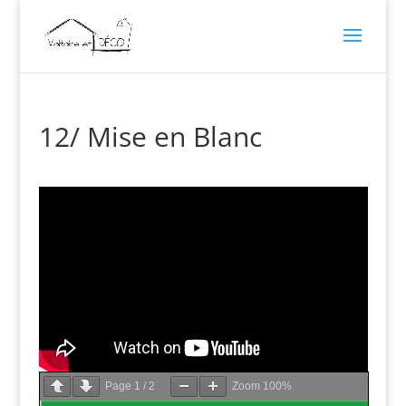
12/ Mise en Blanc
Page
1
/
2
Zoom
100%